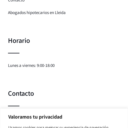
Abogados hipotecarios en Lleida
Horario
Lunes a viernes: 9:00-18:00
Contacto
Valoramos tu privacidad
Teléfono:
635 107 352
Usamos cookies para mejorar su experiencia de navegación,