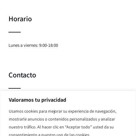
Horario
Lunes a viernes: 9:00-18:00
Contacto
Valoramos tu privacidad
Teléfono:
635 107 352
Usamos cookies para mejorar su experiencia de navegación,
Correo:
hipotecas@pointerlegal.com
mostrarle anuncios o contenidos personalizados y analizar
nuestro tráfico. Al hacer clic en “Aceptar todo” usted da su
consentimiento a nuestro uso de las cookies.