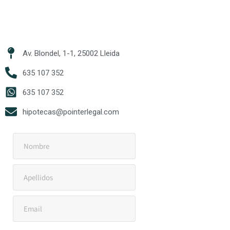
Av. Blondel, 1-1, 25002 Lleida
635 107 352
635 107 352
hipotecas@pointerlegal.com