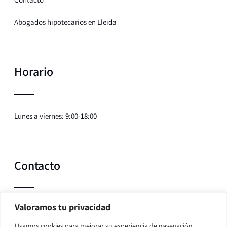
Abogados hipotecarios en Lleida
Horario
Lunes a viernes: 9:00-18:00
Contacto
Valoramos tu privacidad
Teléfono:
635 107 352
Usamos cookies para mejorar su experiencia de navegación,